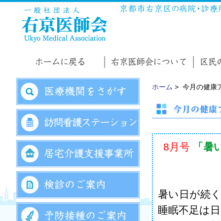
ホーム
> 今月の健康ア
8月号
「暑
暑い日が続
睡眠不足は