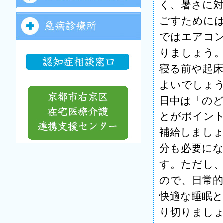
く、暑さに
ごすために
ではエアコ
りましょう
寝る前や起床
よいでしょ
日中は「の
とがポイン
補給しまし
分も必要に
す。ただし
ので、日常
快適な睡眠
り切りまし